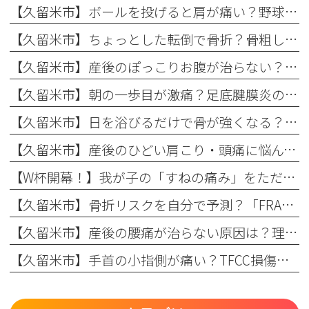
【久留米市】ボールを投げると肩が痛い？野球肩の原因・症状とまつもと整形外科のリハビリ
【久留米市】ちょっとした転倒で骨折？骨粗しょう症と転倒予防の関係を理学療法士が解説！
【久留米市】産後のぽっこりお腹が治らない？原因と理学療法士が教える改善リハビリ
【久留米市】朝の一歩目が激痛？足底腱膜炎の原因・予防策と整形外科でのリハビリ治療を解説！
【久留米市】日を浴びるだけで骨が強くなる？骨粗しょう症予防に欠かせない日光浴の重要性とリハビリのコツ
【久留米市】産後のひどい肩こり・頭痛に悩んでいませんか？理学療法士が教える根本原因とリハビリの重要性
【W杯開幕！】我が子の「すねの痛み」をただの成長痛で終わらせない
【久留米市】骨折リスクを自分で予測？「FRAX」の仕組みとまつもと整形外科での活用法
【久留米市】産後の腰痛が治らない原因は？理学療法士が教える骨盤ケアとリハビリの重要性
【久留米市】手首の小指側が痛い？TFCC損傷（三角線維軟骨複合体損傷）の正しい治療法とリハビリについて