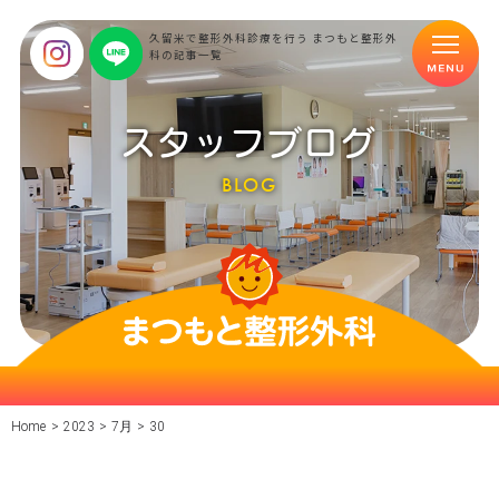
久留米で整形外科診療を行う まつもと整形外
科の記事一覧
スタッフブログ
BLOG
Home
>
2023
>
7月
>
30