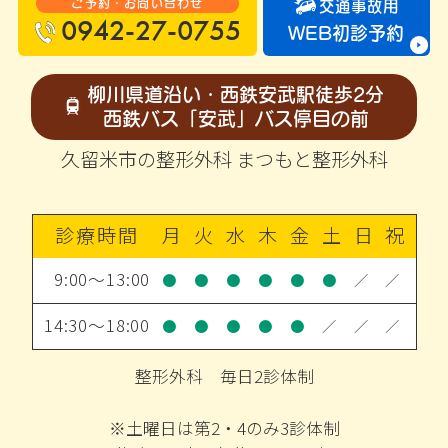
ご予約・お問い合わせ
交通事故用
0942-27-0755
WEB初診予約
柳川県道沿い・西鉄安武駅徒歩2分
西鉄バス「安武」バス停目の前
久留米市の整形外科 まつもと整形外科
診療時間
月
火
水
木
金
土
日
祝
9:00～13:00
●
●
●
●
●
●
／
／
14:30～18:00
●
●
●
●
●
／
／
／
整形外科 毎日2診体制
※土曜日は第2・4のみ3診体制