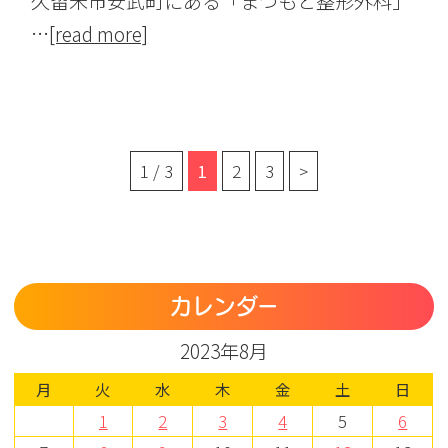
久留米市安武町にある「まつもと整形外科」
…
[read more]
1 / 3
1
2
3
>
カレンダー
2023年8月
月
火
水
木
金
土
日
1
2
3
4
5
6