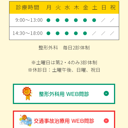
診療時間
月
火
水
木
金
土
日
祝
9:00～13:00
●
●
●
●
●
●
／
／
14:30～18:00
●
●
●
●
●
／
／
／
整形外科 毎日2診体制
※土曜日は第2・4のみ3診体制
※休診日：土曜午後、日曜、祝日
整形外科用 WEB問診
交通事故治療用 WEB問診