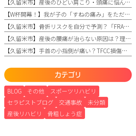
【久留米市】産後のひどい肩こり・頭痛に悩んでいませんか？理学療法士が教える根本原因とリハビリの重要性
【W杯開幕！】我が子の「すねの痛み」をただの成長痛で終わらせない
【久留米市】骨折リスクを自分で予測？「FRAX」の仕組みとまつもと整形外科での活用法
【久留米市】産後の腰痛が治らない原因は？理学療法士が教える骨盤ケアとリハビリの重要性
【久留米市】手首の小指側が痛い？TFCC損傷（三角線維軟骨複合体損傷）の正しい治療法とリハビリについて
カテゴリ
BLOG
その他
スポーツリハビリ
セラピストブログ
交通事故
未分類
産後リハビリ
骨粗しょう症