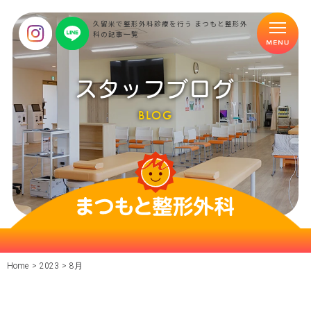
久留米で整形外科診療を行う まつもと整形外
科の記事一覧
スタッフブログ
BLOG
Home
>
2023
>
8月