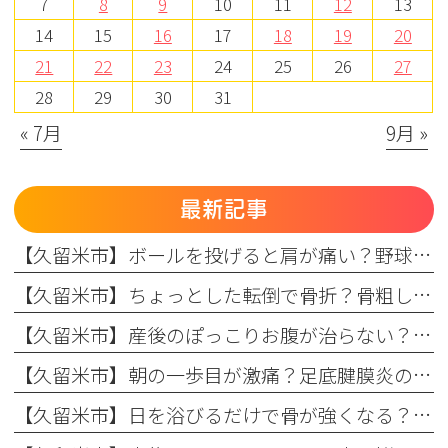
7
8
9
10
11
12
13
14
15
16
17
18
19
20
21
22
23
24
25
26
27
28
29
30
31
« 7月
9月 »
最新記事
【久留米市】ボールを投げると肩が痛い？野球肩の原因・症状とまつもと整形外科のリハビリ
【久留米市】ちょっとした転倒で骨折？骨粗しょう症と転倒予防の関係を理学療法士が解説！
【久留米市】産後のぽっこりお腹が治らない？原因と理学療法士が教える改善リハビリ
【久留米市】朝の一歩目が激痛？足底腱膜炎の原因・予防策と整形外科でのリハビリ治療を解説！
【久留米市】日を浴びるだけで骨が強くなる？骨粗しょう症予防に欠かせない日光浴の重要性とリハビリのコツ