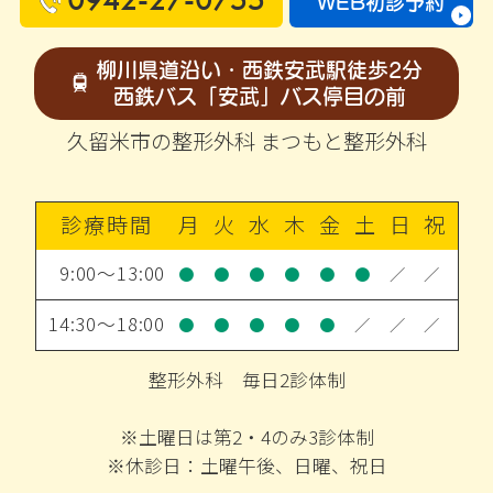
WEB初診予約
柳川県道沿い・西鉄安武駅徒歩2分
西鉄バス「安武」バス停目の前
久留米市の整形外科 まつもと整形外科
診療時間
月
火
水
木
金
土
日
祝
9:00～13:00
●
●
●
●
●
●
／
／
14:30～18:00
●
●
●
●
●
／
／
／
整形外科 毎日2診体制
※土曜日は第2・4のみ3診体制
※休診日：土曜午後、日曜、祝日