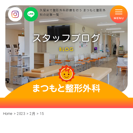
久留米で整形外科診療を行う まつもと整形外
科の記事一覧
スタッフブログ
BLOG
Home
>
2023
>
2月
>
15