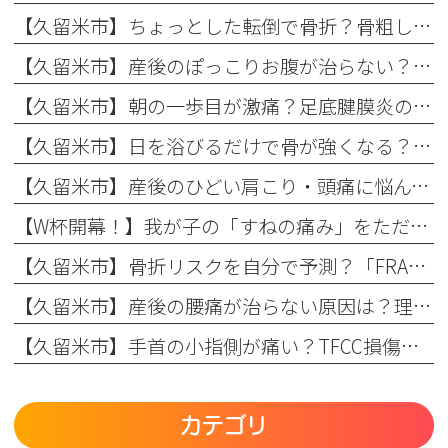
【久留米市】ちょっとした転倒で骨折？骨粗しょう症と転倒予防の関係を理学療法士が解説！
【久留米市】産後のぽっこりお腹が治らない？原因と理学療法士が教える改善リハビリ
【久留米市】朝の一歩目が激痛？足底腱膜炎の原因・予防策と整形外科でのリハビリ治療を解説！
【久留米市】日を浴びるだけで骨が強くなる？骨粗しょう症予防に欠かせない日光浴の重要性とリハビリのコツ
【久留米市】産後のひどい肩こり・頭痛に悩んでいませんか？理学療法士が教える根本原因とリハビリの重要性
【W杯開幕！】我が子の「すねの痛み」をただの成長痛で終わらせない
【久留米市】骨折リスクを自分で予測？「FRAX」の仕組みとまつもと整形外科での活用法
【久留米市】産後の腰痛が治らない原因は？理学療法士が教える骨盤ケアとリハビリの重要性
【久留米市】手首の小指側が痛い？TFCC損傷（三角線維軟骨複合体損傷）の正しい治療法とリハビリについて
カテゴリ