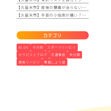
【久留米市】産後の腰痛が治らない原因は？理学療法士が教える骨盤ケアとリハビリの重要性
【久留米市】手首の小指側が痛い？TFCC損傷（三角線維軟骨複合体損傷）の正しい治療法とリハビリについて
カテゴリ
BLOG
その他
スポーツリハビリ
セラピストブログ
交通事故
未分類
産後リハビリ
骨粗しょう症