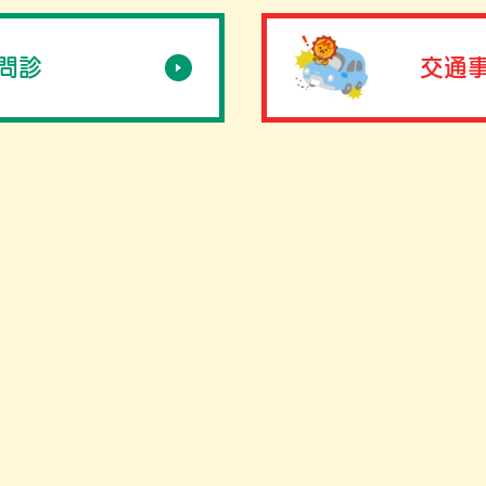
B問診
交通事