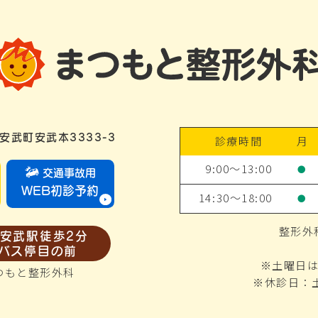
安武町安武本3333-3
診療時間
月
9:00～13:00
●
交通事故用
WEB初診予約
14:30～18:00
●
整形外
安武駅徒歩2分
バス停目の前
※土曜日は
つもと整形外科
※休診日：