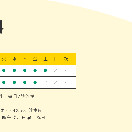
火
水
木
金
土
日
祝
●
●
●
●
●
／
／
●
●
●
●
／
／
／
科 毎日2診体制
第2・4のみ3診体制
土曜午後、日曜、祝日