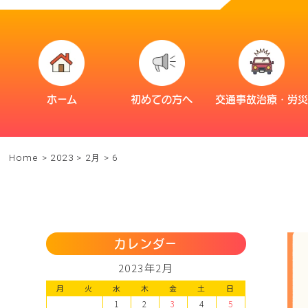
ホーム
初めての方へ
交通事故治療・労
Home
>
2023
>
2月
>
6
カレンダー
2023年2月
月
火
水
木
金
土
日
1
2
3
4
5