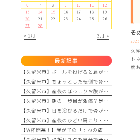
6
7
8
9
10
11
12
13
14
15
16
17
18
19
20
21
22
23
24
25
26
27
28
そ
« 1月
3月 »
202
久
ト
最新記事
度
【久留米市】ボールを投げると肩が痛い？野球肩の原因・症状とまつもと整形外科のリハビリ
【久留米市】ちょっとした転倒で骨折？骨粗しょう症と転倒予防の関係を理学療法士が解説！
【久留米市】産後のぽっこりお腹が治らない？原因と理学療法士が教える改善リハビリ
【久留米市】朝の一歩目が激痛？足底腱膜炎の原因・予防策と整形外科でのリハビリ治療を解説！
【久留米市】日を浴びるだけで骨が強くなる？骨粗しょう症予防に欠かせない日光浴の重要性とリハビリのコツ
【久留米市】産後のひどい肩こり・頭痛に悩んでいませんか？理学療法士が教える根本原因とリハビリの重要性
【W杯開幕！】我が子の「すねの痛み」をただの成長痛で終わらせない
【久留米市】骨折リスクを自分で予測？「FRAX」の仕組みとまつもと整形外科での活用法