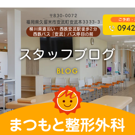
〒830-0072
ご予約・
福岡県久留米市安武町安武本3333-3
0942
柳川県道沿い・西鉄安武駅徒歩2分
西鉄バス「安武」バス停目の前
スタッフブログ
BLOG