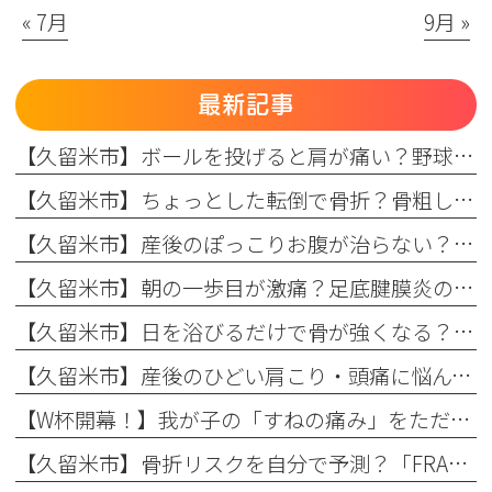
« 7月
9月 »
最新記事
【久留米市】ボールを投げると肩が痛い？野球肩の原因・症状とまつもと整形外科のリハビリ
【久留米市】ちょっとした転倒で骨折？骨粗しょう症と転倒予防の関係を理学療法士が解説！
【久留米市】産後のぽっこりお腹が治らない？原因と理学療法士が教える改善リハビリ
【久留米市】朝の一歩目が激痛？足底腱膜炎の原因・予防策と整形外科でのリハビリ治療を解説！
【久留米市】日を浴びるだけで骨が強くなる？骨粗しょう症予防に欠かせない日光浴の重要性とリハビリのコツ
【久留米市】産後のひどい肩こり・頭痛に悩んでいませんか？理学療法士が教える根本原因とリハビリの重要性
【W杯開幕！】我が子の「すねの痛み」をただの成長痛で終わらせない
【久留米市】骨折リスクを自分で予測？「FRAX」の仕組みとまつもと整形外科での活用法