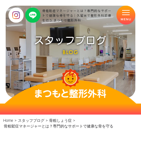
骨粗鬆症マネージャーとは？専門的なサポー
トで健康な骨を守る｜久留米で整形外科診療
を行う まつもと整形外科
スタッフブログ
BLOG
Home
>
スタッフブログ
>
骨粗しょう症
>
骨粗鬆症マネージャーとは？専門的なサポートで健康な骨を守る