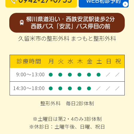
WEB初診予約
柳川県道沿い・西鉄安武駅徒歩2分
西鉄バス「安武」バス停目の前
久留米市の整形外科 まつもと整形外科
診療時間
月
火
水
木
金
土
日
祝
9:00～13:00
●
●
●
●
●
●
／
／
14:30～18:00
●
●
●
●
●
／
／
／
整形外科 毎日2診体制
※土曜日は第2・4のみ3診体制
※休診日：土曜午後、日曜、祝日