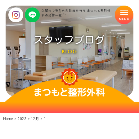
久留米で整形外科診療を行う まつもと整形外
科の記事一覧
スタッフブログ
BLOG
Home
>
2023
>
12月
>
1