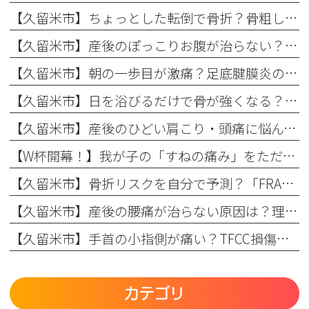
【久留米市】ちょっとした転倒で骨折？骨粗しょう症と転倒予防の関係を理学療法士が解説！
【久留米市】産後のぽっこりお腹が治らない？原因と理学療法士が教える改善リハビリ
【久留米市】朝の一歩目が激痛？足底腱膜炎の原因・予防策と整形外科でのリハビリ治療を解説！
【久留米市】日を浴びるだけで骨が強くなる？骨粗しょう症予防に欠かせない日光浴の重要性とリハビリのコツ
【久留米市】産後のひどい肩こり・頭痛に悩んでいませんか？理学療法士が教える根本原因とリハビリの重要性
【W杯開幕！】我が子の「すねの痛み」をただの成長痛で終わらせない
【久留米市】骨折リスクを自分で予測？「FRAX」の仕組みとまつもと整形外科での活用法
【久留米市】産後の腰痛が治らない原因は？理学療法士が教える骨盤ケアとリハビリの重要性
【久留米市】手首の小指側が痛い？TFCC損傷（三角線維軟骨複合体損傷）の正しい治療法とリハビリについて
カテゴリ