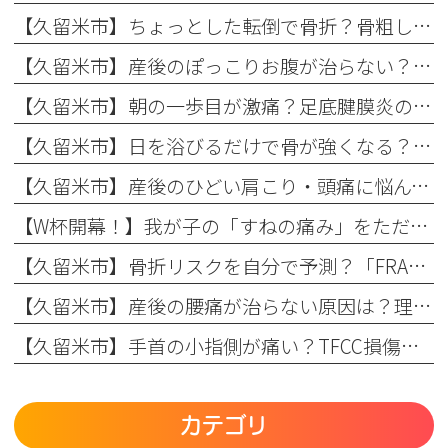
【久留米市】ちょっとした転倒で骨折？骨粗しょう症と転倒予防の関係を理学療法士が解説！
【久留米市】産後のぽっこりお腹が治らない？原因と理学療法士が教える改善リハビリ
【久留米市】朝の一歩目が激痛？足底腱膜炎の原因・予防策と整形外科でのリハビリ治療を解説！
【久留米市】日を浴びるだけで骨が強くなる？骨粗しょう症予防に欠かせない日光浴の重要性とリハビリのコツ
【久留米市】産後のひどい肩こり・頭痛に悩んでいませんか？理学療法士が教える根本原因とリハビリの重要性
【W杯開幕！】我が子の「すねの痛み」をただの成長痛で終わらせない
【久留米市】骨折リスクを自分で予測？「FRAX」の仕組みとまつもと整形外科での活用法
【久留米市】産後の腰痛が治らない原因は？理学療法士が教える骨盤ケアとリハビリの重要性
【久留米市】手首の小指側が痛い？TFCC損傷（三角線維軟骨複合体損傷）の正しい治療法とリハビリについて
カテゴリ