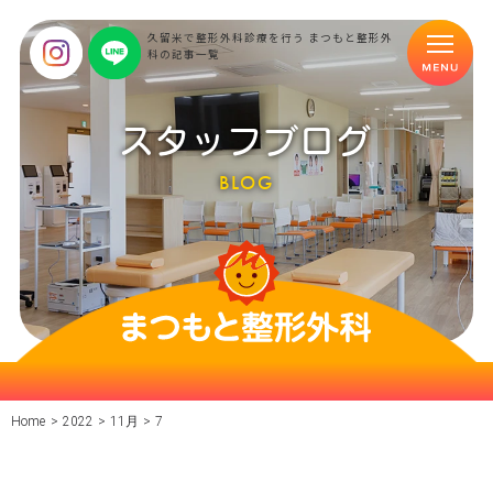
久留米で整形外科診療を行う まつもと整形外
科の記事一覧
スタッフブログ
BLOG
Home
>
2022
>
11月
>
7