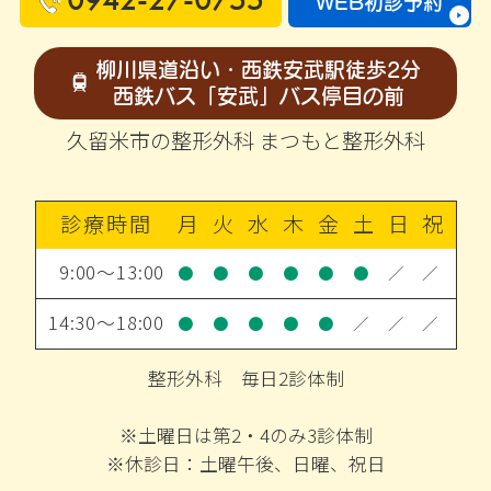
WEB初診予約
柳川県道沿い・西鉄安武駅徒歩2分
西鉄バス「安武」バス停目の前
久留米市の整形外科 まつもと整形外科
診療時間
月
火
水
木
金
土
日
祝
9:00～13:00
●
●
●
●
●
●
／
／
14:30～18:00
●
●
●
●
●
／
／
／
整形外科 毎日2診体制
※土曜日は第2・4のみ3診体制
※休診日：土曜午後、日曜、祝日