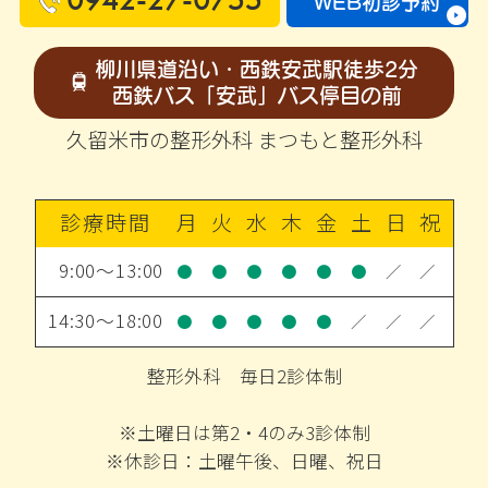
WEB初診予約
柳川県道沿い・西鉄安武駅徒歩2分
西鉄バス「安武」バス停目の前
久留米市の整形外科 まつもと整形外科
診療時間
月
火
水
木
金
土
日
祝
9:00～13:00
●
●
●
●
●
●
／
／
14:30～18:00
●
●
●
●
●
／
／
／
整形外科 毎日2診体制
※土曜日は第2・4のみ3診体制
※休診日：土曜午後、日曜、祝日