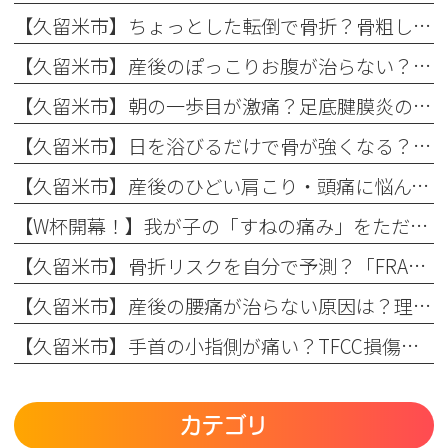
【久留米市】ちょっとした転倒で骨折？骨粗しょう症と転倒予防の関係を理学療法士が解説！
【久留米市】産後のぽっこりお腹が治らない？原因と理学療法士が教える改善リハビリ
【久留米市】朝の一歩目が激痛？足底腱膜炎の原因・予防策と整形外科でのリハビリ治療を解説！
【久留米市】日を浴びるだけで骨が強くなる？骨粗しょう症予防に欠かせない日光浴の重要性とリハビリのコツ
【久留米市】産後のひどい肩こり・頭痛に悩んでいませんか？理学療法士が教える根本原因とリハビリの重要性
【W杯開幕！】我が子の「すねの痛み」をただの成長痛で終わらせない
【久留米市】骨折リスクを自分で予測？「FRAX」の仕組みとまつもと整形外科での活用法
【久留米市】産後の腰痛が治らない原因は？理学療法士が教える骨盤ケアとリハビリの重要性
【久留米市】手首の小指側が痛い？TFCC損傷（三角線維軟骨複合体損傷）の正しい治療法とリハビリについて
カテゴリ