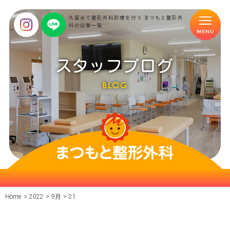
久留米で整形外科診療を行う まつもと整形外
科の記事一覧
スタッフブログ
BLOG
Home
>
2022
>
9月
>
21