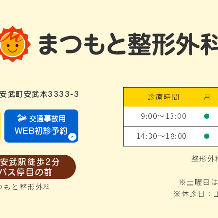
安武町安武本3333-3
診療時間
月
9:00～13:00
●
交通事故用
WEB初診予約
14:30～18:00
●
整形外
安武駅徒歩2分
バス停目の前
※土曜日は
つもと整形外科
※休診日：