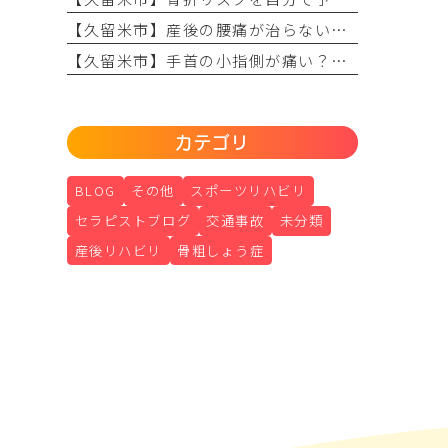
【久留米市】産後の腰痛が治らない原因は？理学療法士が教える骨盤ケアとリハビリの重要性
【久留米市】手首の小指側が痛い？TFCC損傷（三角線維軟骨複合体損傷）の正しい治療法とリハビリについて
カテゴリ
BLOG
その他
スポーツリハビリ
セラピストブログ
交通事故
未分類
産後リハビリ
骨粗しょう症