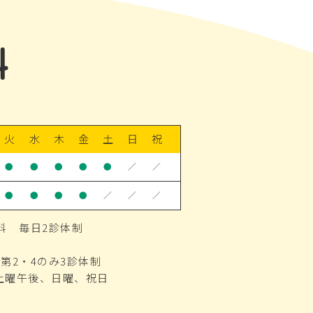
火
水
木
金
土
日
祝
●
●
●
●
●
／
／
●
●
●
●
／
／
／
科 毎日2診体制
第2・4のみ3診体制
土曜午後、日曜、祝日