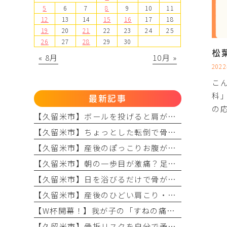
5
6
7
8
9
10
11
12
13
14
15
16
17
18
19
20
21
22
23
24
25
26
27
28
29
30
松
« 8月
10月 »
202
こ
科
最新記事
の
【久留米市】ボールを投げると肩が痛い？野球肩の原因・症状とまつもと整形外科のリハビリ
【久留米市】ちょっとした転倒で骨折？骨粗しょう症と転倒予防の関係を理学療法士が解説！
【久留米市】産後のぽっこりお腹が治らない？原因と理学療法士が教える改善リハビリ
【久留米市】朝の一歩目が激痛？足底腱膜炎の原因・予防策と整形外科でのリハビリ治療を解説！
【久留米市】日を浴びるだけで骨が強くなる？骨粗しょう症予防に欠かせない日光浴の重要性とリハビリのコツ
【久留米市】産後のひどい肩こり・頭痛に悩んでいませんか？理学療法士が教える根本原因とリハビリの重要性
【W杯開幕！】我が子の「すねの痛み」をただの成長痛で終わらせない
【久留米市】骨折リスクを自分で予測？「FRAX」の仕組みとまつもと整形外科での活用法