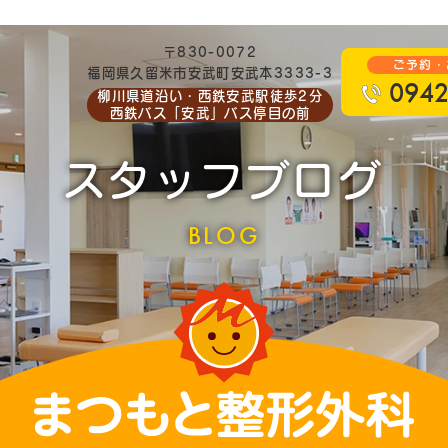
〒830-0072
ご予約・
福岡県久留米市安武町安武本3333-3
0942
柳川県道沿い・西鉄安武駅徒歩2分
西鉄バス「安武」バス停目の前
スタッフブログ
BLOG