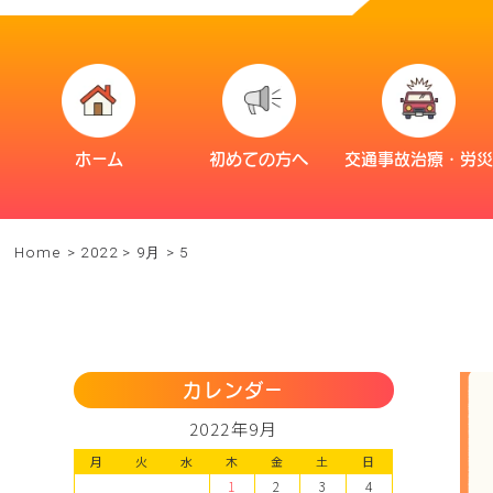
ホーム
初めての方へ
交通事故治療・労
Home
>
2022
>
9月
>
5
カレンダー
2022年9月
月
火
水
木
金
土
日
1
2
3
4