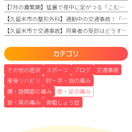
【7月の農繁期】猛暑で夜中に足がつる「こむら返り」に悩む方へ！整形外科医が教える原因と対策
【久留米市の整形外科】通勤中の交通事故！「通勤労災」と自賠責保険の違いを整形外科専門医が解説
【久留米市で交通事故】同乗者の受診はどうする？助手席・後部座席の方も一緒に整形外科（病院）へ！
カテゴリ
その他の症状
スポーツ
ブログ
交通事故
産後リハビリ
肘・手・指の痛み
腰・股関節の痛み
膝・足の痛み
首・肩の痛み
骨粗しょう症