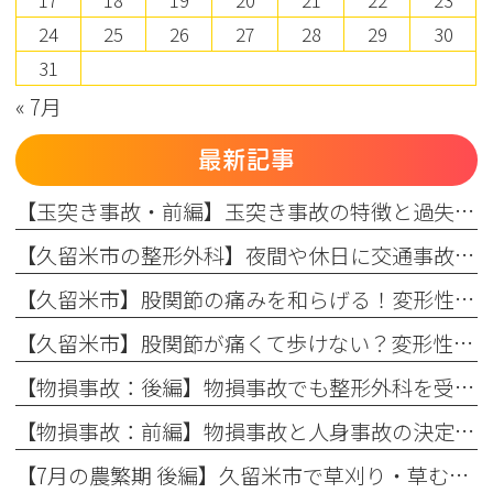
17
18
19
20
21
22
23
24
25
26
27
28
29
30
31
« 7月
最新記事
【玉突き事故・前編】玉突き事故の特徴と過失割合の仕組み、自賠責保険・任意保険の適用ルール
【久留米市の整形外科】夜間や休日に交通事故に遭った場合の対処法：初動対応と翌日受診のメリット
【久留米市】股関節の痛みを和らげる！変形性股関節症の保存療法とリハビリの効果（変形性股関節症：後編）
【久留米市】股関節が痛くて歩けない？変形性股関節症の初期症状と原因を専門医が解説（変形性股関節症：前編）
【物損事故：後編】物損事故でも整形外科を受診すべき理由とは？知っておきたい保険と補償の知識
【物損事故：前編】物損事故と人身事故の決定的な違いとは？交通事故後の正しい対応
【7月の農繁期 後編】久留米市で草刈り・草むしりによる肘の痛みに悩む方へ！整形外科専門医が教える原因と対策