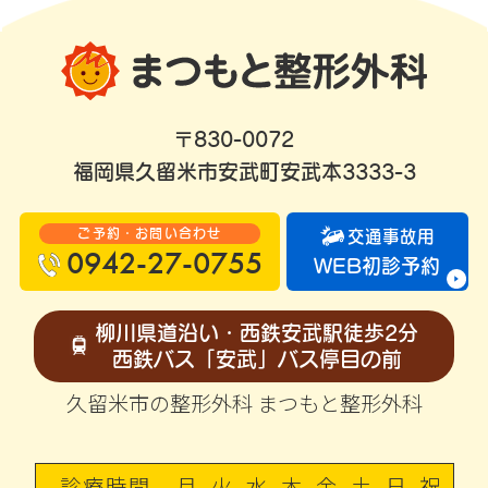
〒830-0072
福岡県久留米市安武町安武本3333-3
ご予約・お問い合わせ
交通事故用
0942-27-0755
WEB初診予約
柳川県道沿い・西鉄安武駅徒歩2分
西鉄バス「安武」バス停目の前
久留米市の整形外科 まつもと整形外科
診療時間
月
火
水
木
金
土
日
祝