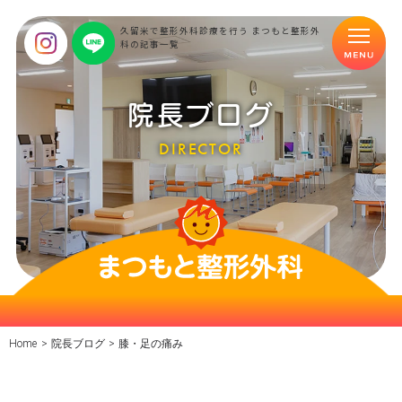
久留米で整形外科診療を行う まつもと整形外
科の記事一覧
院長ブログ
DIRECTOR
Home
>
院長ブログ
>
膝・足の痛み