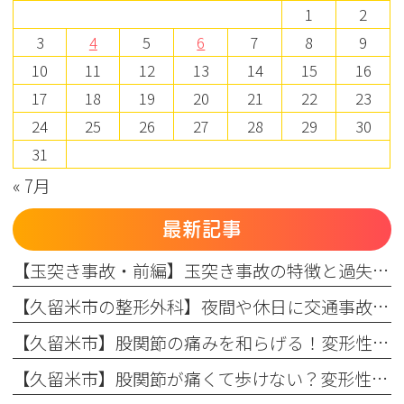
1
2
3
4
5
6
7
8
9
10
11
12
13
14
15
16
17
18
19
20
21
22
23
24
25
26
27
28
29
30
31
« 7月
最新記事
【玉突き事故・前編】玉突き事故の特徴と過失割合の仕組み、自賠責保険・任意保険の適用ルール
【久留米市の整形外科】夜間や休日に交通事故に遭った場合の対処法：初動対応と翌日受診のメリット
【久留米市】股関節の痛みを和らげる！変形性股関節症の保存療法とリハビリの効果（変形性股関節症：後編）
【久留米市】股関節が痛くて歩けない？変形性股関節症の初期症状と原因を専門医が解説（変形性股関節症：前編）