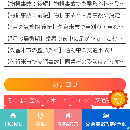
【物損事故：後編】物損事故でも整形外科を受診すべき理由とは？知っておきたい保険と補償の知識
【物損事故：前編】物損事故と人身事故の決定的な違いとは？交通事故後の正しい対応
【7月の農繁期 後編】久留米市で草刈り・草むしりによる肘の痛みに悩む方へ！整形外科専門医が教える原因と対策
【7月の農繁期】猛暑で夜中に足がつる「こむら返り」に悩む方へ！整形外科医が教える原因と対策
【久留米市の整形外科】通勤中の交通事故！「通勤労災」と自賠責保険の違いを整形外科専門医が解説
【久留米市で交通事故】同乗者の受診はどうする？助手席・後部座席の方も一緒に整形外科（病院）へ！
カテゴリ
その他の症状
スポーツ
ブログ
交通事故
産後リハビリ
肘・手・指の痛み
腰・股関節の痛み
膝・足の痛み