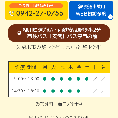
ご予約・お問い合わせ
交通事故用
0942-27-0755
WEB初診予約
柳川県道沿い・西鉄安武駅徒歩2分
西鉄バス「安武」バス停目の前
久留米市の整形外科 まつもと整形外科
診療時間
月
火
水
木
金
土
日
祝
9:00～13:00
●
●
●
●
●
●
／
／
14:30～18:00
●
●
●
●
●
／
／
／
整形外科 毎日2診体制
※土曜日は第2・4のみ3診体制