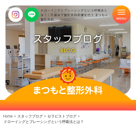
ドローイングとブレーシングという呼吸法と
は？｜久留米で整形外科診療を行う まつもと
整形外科
スタッフブログ
BLOG
Home
>
スタッフブログ
>
セラピストブログ
>
ドローイングとブレーシングという呼吸法とは？