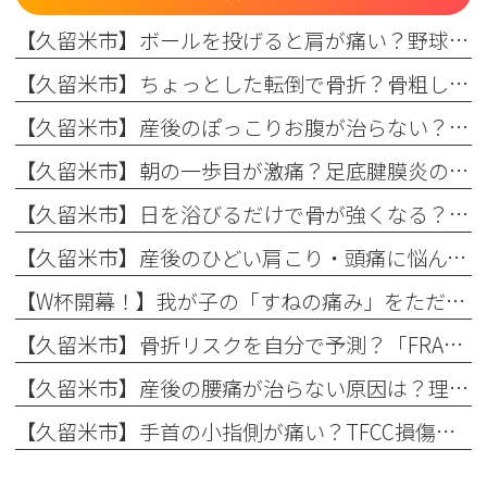
【久留米市】ボールを投げると肩が痛い？野球肩の原因・症状とまつもと整形外科のリハビリ
【久留米市】ちょっとした転倒で骨折？骨粗しょう症と転倒予防の関係を理学療法士が解説！
【久留米市】産後のぽっこりお腹が治らない？原因と理学療法士が教える改善リハビリ
【久留米市】朝の一歩目が激痛？足底腱膜炎の原因・予防策と整形外科でのリハビリ治療を解説！
【久留米市】日を浴びるだけで骨が強くなる？骨粗しょう症予防に欠かせない日光浴の重要性とリハビリのコツ
【久留米市】産後のひどい肩こり・頭痛に悩んでいませんか？理学療法士が教える根本原因とリハビリの重要性
【W杯開幕！】我が子の「すねの痛み」をただの成長痛で終わらせない
【久留米市】骨折リスクを自分で予測？「FRAX」の仕組みとまつもと整形外科での活用法
【久留米市】産後の腰痛が治らない原因は？理学療法士が教える骨盤ケアとリハビリの重要性
【久留米市】手首の小指側が痛い？TFCC損傷（三角線維軟骨複合体損傷）の正しい治療法とリハビリについて