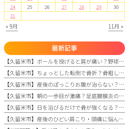
24
25
26
27
28
29
30
31
« 9月
11月 »
最新記事
【久留米市】ボールを投げると肩が痛い？野球肩の原因・症状とまつもと整形外科のリハビリ
【久留米市】ちょっとした転倒で骨折？骨粗しょう症と転倒予防の関係を理学療法士が解説！
【久留米市】産後のぽっこりお腹が治らない？原因と理学療法士が教える改善リハビリ
【久留米市】朝の一歩目が激痛？足底腱膜炎の原因・予防策と整形外科でのリハビリ治療を解説！
【久留米市】日を浴びるだけで骨が強くなる？骨粗しょう症予防に欠かせない日光浴の重要性とリハビリのコツ
【久留米市】産後のひどい肩こり・頭痛に悩んでいませんか？理学療法士が教える根本原因とリハビリの重要性