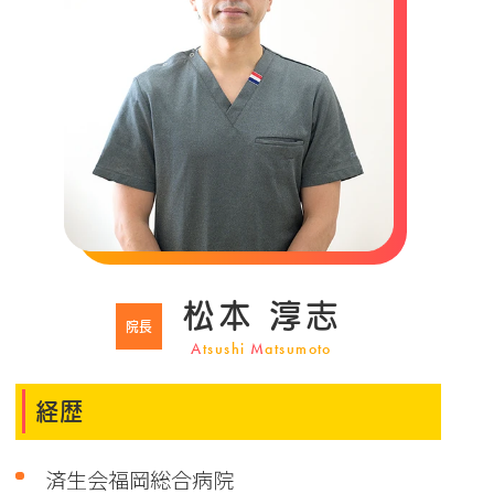
松本 淳志
院長
A
tsushi
M
atsumoto
経歴
済生会福岡総合病院