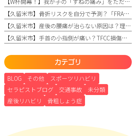
【W杯開幕！】我が子の「すねの痛み」をただの成長痛で終わらせない
【久留米市】骨折リスクを自分で予測？「FRAX」の仕組みとまつもと整形外科での活用法
【久留米市】産後の腰痛が治らない原因は？理学療法士が教える骨盤ケアとリハビリの重要性
【久留米市】手首の小指側が痛い？TFCC損傷（三角線維軟骨複合体損傷）の正しい治療法とリハビリについて
カテゴリ
BLOG
その他
スポーツリハビリ
セラピストブログ
交通事故
未分類
産後リハビリ
骨粗しょう症