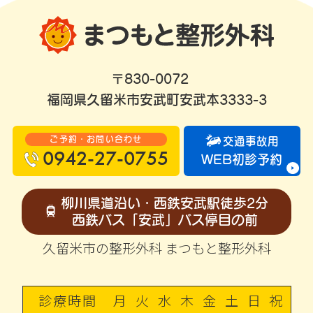
〒830-0072
福岡県久留米市安武町安武本3333-3
ご予約・お問い合わせ
交通事故用
0942-27-0755
WEB初診予約
柳川県道沿い・西鉄安武駅徒歩2分
西鉄バス「安武」バス停目の前
久留米市の整形外科 まつもと整形外科
診療時間
月
火
水
木
金
土
日
祝