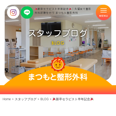
新卒セラピスト半年記念
｜久留米で整形
外科診療を行う まつもと整形外科
スタッフブログ
BLOG
Home
>
スタッフブログ
>
BLOG
>
新卒セラピスト半年記念