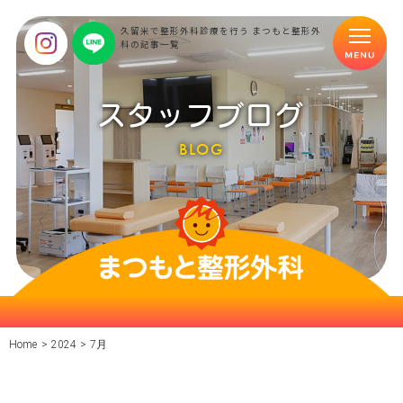
久留米で整形外科診療を行う まつもと整形外
科の記事一覧
スタッフブログ
BLOG
Home
>
2024
>
7月