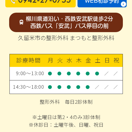
WEB初診予約
柳川県道沿い・西鉄安武駅徒歩2分
西鉄バス「安武」バス停目の前
久留米市の整形外科 まつもと整形外科
診療時間
月
火
水
木
金
土
日
祝
9:00～13:00
●
●
●
●
●
●
／
／
14:30～18:00
●
●
●
●
●
／
／
／
整形外科 毎日2診体制
※土曜日は第2・4のみ3診体制
※休診日：土曜午後、日曜、祝日