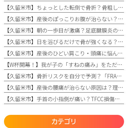
【久留米市】ちょっとした転倒で骨折？骨粗しょう症と転倒予防の関係を理学療法士が解説！
【久留米市】産後のぽっこりお腹が治らない？原因と理学療法士が教える改善リハビリ
【久留米市】朝の一歩目が激痛？足底腱膜炎の原因・予防策と整形外科でのリハビリ治療を解説！
【久留米市】日を浴びるだけで骨が強くなる？骨粗しょう症予防に欠かせない日光浴の重要性とリハビリのコツ
【久留米市】産後のひどい肩こり・頭痛に悩んでいませんか？理学療法士が教える根本原因とリハビリの重要性
【W杯開幕！】我が子の「すねの痛み」をただの成長痛で終わらせない
【久留米市】骨折リスクを自分で予測？「FRAX」の仕組みとまつもと整形外科での活用法
【久留米市】産後の腰痛が治らない原因は？理学療法士が教える骨盤ケアとリハビリの重要性
【久留米市】手首の小指側が痛い？TFCC損傷（三角線維軟骨複合体損傷）の正しい治療法とリハビリについて
カテゴリ