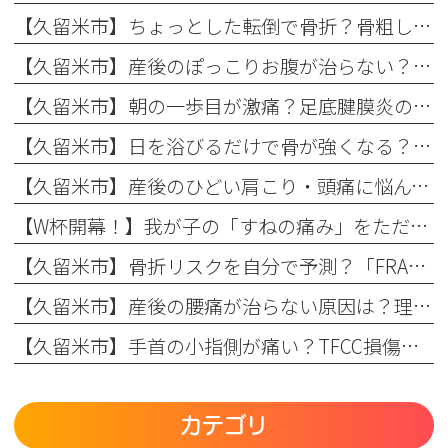
【久留米市】ちょっとした転倒で骨折？骨粗しょう症と転倒予防の関係を理学療法士が解説！
【久留米市】産後のぽっこりお腹が治らない？原因と理学療法士が教える改善リハビリ
【久留米市】朝の一歩目が激痛？足底腱膜炎の原因・予防策と整形外科でのリハビリ治療を解説！
【久留米市】日を浴びるだけで骨が強くなる？骨粗しょう症予防に欠かせない日光浴の重要性とリハビリのコツ
【久留米市】産後のひどい肩こり・頭痛に悩んでいませんか？理学療法士が教える根本原因とリハビリの重要性
【W杯開幕！】我が子の「すねの痛み」をただの成長痛で終わらせない
【久留米市】骨折リスクを自分で予測？「FRAX」の仕組みとまつもと整形外科での活用法
【久留米市】産後の腰痛が治らない原因は？理学療法士が教える骨盤ケアとリハビリの重要性
【久留米市】手首の小指側が痛い？TFCC損傷（三角線維軟骨複合体損傷）の正しい治療法とリハビリについて
カテゴリ