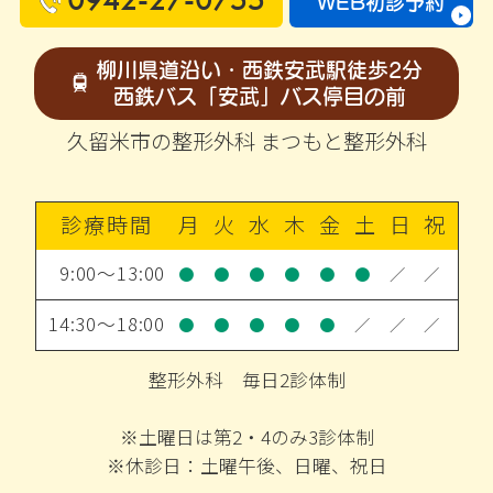
WEB初診予約
柳川県道沿い・西鉄安武駅徒歩2分
西鉄バス「安武」バス停目の前
久留米市の整形外科 まつもと整形外科
診療時間
月
火
水
木
金
土
日
祝
9:00～13:00
●
●
●
●
●
●
／
／
14:30～18:00
●
●
●
●
●
／
／
／
整形外科 毎日2診体制
※土曜日は第2・4のみ3診体制
※休診日：土曜午後、日曜、祝日