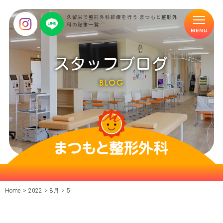
久留米で整形外科診療を行う まつもと整形外
科の記事一覧
スタッフブログ
BLOG
Home
>
2022
>
8月
>
5