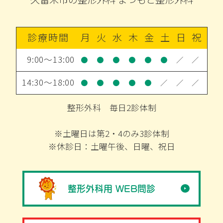
診療時間
月
火
水
木
金
土
日
祝
9:00～13:00
●
●
●
●
●
●
／
／
14:30～18:00
●
●
●
●
●
／
／
／
整形外科 毎日2診体制
※土曜日は第2・4のみ3診体制
※休診日：土曜午後、日曜、祝日
整形外科用 WEB問診