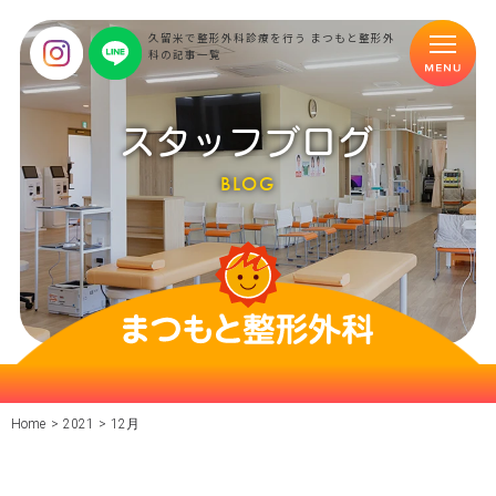
久留米で整形外科診療を行う まつもと整形外
科の記事一覧
スタッフブログ
BLOG
Home
>
2021
>
12月