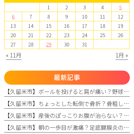
1
2
3
4
5
6
7
8
9
10
11
12
13
14
15
16
17
18
19
20
21
22
23
24
25
26
27
28
29
30
31
« 11月
1月 »
最新記事
【久留米市】ボールを投げると肩が痛い？野球肩の原因・症状とまつもと整形外科のリハビリ
【久留米市】ちょっとした転倒で骨折？骨粗しょう症と転倒予防の関係を理学療法士が解説！
【久留米市】産後のぽっこりお腹が治らない？原因と理学療法士が教える改善リハビリ
【久留米市】朝の一歩目が激痛？足底腱膜炎の原因・予防策と整形外科でのリハビリ治療を解説！