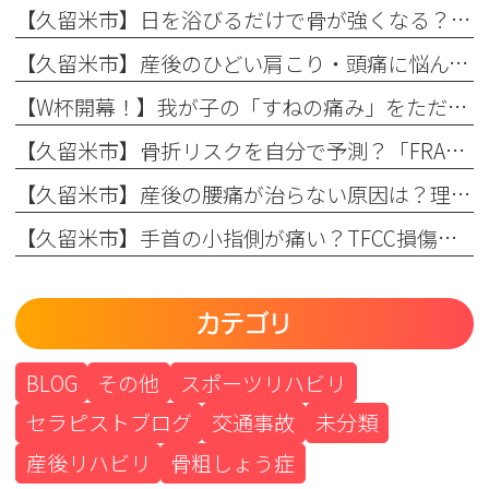
【久留米市】日を浴びるだけで骨が強くなる？骨粗しょう症予防に欠かせない日光浴の重要性とリハビリのコツ
【久留米市】産後のひどい肩こり・頭痛に悩んでいませんか？理学療法士が教える根本原因とリハビリの重要性
【W杯開幕！】我が子の「すねの痛み」をただの成長痛で終わらせない
【久留米市】骨折リスクを自分で予測？「FRAX」の仕組みとまつもと整形外科での活用法
【久留米市】産後の腰痛が治らない原因は？理学療法士が教える骨盤ケアとリハビリの重要性
【久留米市】手首の小指側が痛い？TFCC損傷（三角線維軟骨複合体損傷）の正しい治療法とリハビリについて
カテゴリ
BLOG
その他
スポーツリハビリ
セラピストブログ
交通事故
未分類
産後リハビリ
骨粗しょう症