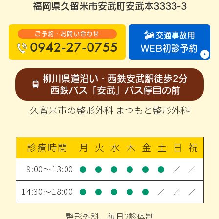
福岡県久留米市安武町安武本3333-3
ご予約・お問い合わせ
交通事故用
0942-27-0755
WEB初診予約
柳川県道沿い・西鉄安武駅徒歩2分
西鉄バス「安武」バス停目の前
久留米市の整形外科 まつもと整形外科
診療時間
月
火
水
木
金
土
日
祝
9:00～13:00
●
●
●
●
●
●
／
／
14:30～18:00
●
●
●
●
●
／
／
／
整形外科 毎日2診体制