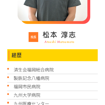
松本 淳志
院長
A
tsushi
M
atsumoto
経歴
済生会福岡総合病院
製鉄記念八幡病院
福岡市民病院
九州大学病院
九州医療センター