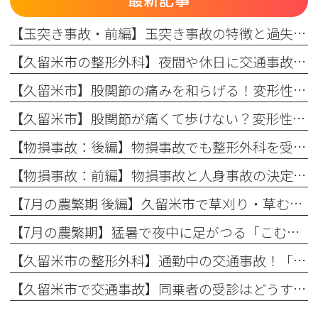
最新記事
【玉突き事故・前編】玉突き事故の特徴と過失割合の仕組み、自賠責保険・任意保険の適用ルール
【久留米市の整形外科】夜間や休日に交通事故に遭った場合の対処法：初動対応と翌日受診のメリット
【久留米市】股関節の痛みを和らげる！変形性股関節症の保存療法とリハビリの効果（変形性股関節症：後編）
【久留米市】股関節が痛くて歩けない？変形性股関節症の初期症状と原因を専門医が解説（変形性股関節症：前編）
【物損事故：後編】物損事故でも整形外科を受診すべき理由とは？知っておきたい保険と補償の知識
【物損事故：前編】物損事故と人身事故の決定的な違いとは？交通事故後の正しい対応
【7月の農繁期 後編】久留米市で草刈り・草むしりによる肘の痛みに悩む方へ！整形外科専門医が教える原因と対策
【7月の農繁期】猛暑で夜中に足がつる「こむら返り」に悩む方へ！整形外科医が教える原因と対策
【久留米市の整形外科】通勤中の交通事故！「通勤労災」と自賠責保険の違いを整形外科専門医が解説
【久留米市で交通事故】同乗者の受診はどうする？助手席・後部座席の方も一緒に整形外科（病院）へ！