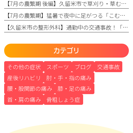
【7月の農繁期 後編】久留米市で草刈り・草むしりによる肘の痛みに悩む方へ！整形外科専門医が教える原因と対策
【7月の農繁期】猛暑で夜中に足がつる「こむら返り」に悩む方へ！整形外科医が教える原因と対策
【久留米市の整形外科】通勤中の交通事故！「通勤労災」と自賠責保険の違いを整形外科専門医が解説
カテゴリ
その他の症状
スポーツ
ブログ
交通事故
産後リハビリ
肘・手・指の痛み
腰・股関節の痛み
膝・足の痛み
首・肩の痛み
骨粗しょう症