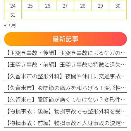
24
25
26
27
28
29
30
31
« 7月
最新記事
【玉突き事故・後編】玉突き事故によるケガの特徴と、後遺障害・弁護士特約の活用法
【玉突き事故・前編】玉突き事故の特徴と過失割合の仕組み、自賠責保険・任意保険の適用ルール
【久留米市の整形外科】夜間や休日に交通事故に遭った場合の対処法：初動対応と翌日受診のメリット
【久留米市】股関節の痛みを和らげる！変形性股関節症の保存療法とリハビリの効果（変形性股関節症：後編）
【久留米市】股関節が痛くて歩けない？変形性股関節症の初期症状と原因を専門医が解説（変形性股関節症：前編）
【物損事故：後編】物損事故でも整形外科を受診すべき理由とは？知っておきたい保険と補償の知識
【物損事故：前編】物損事故と人身事故の決定的な違いとは？交通事故後の正しい対応