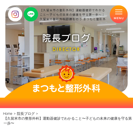
【久留米市の整形外科】運動器健診でわかる
こと〜子どもの未来の健康を守る第一歩〜｜
久留米で整形外科診療を行う まつもと整形外
科
院長ブログ
DIRECTOR
Home
>
院長ブログ
>
【久留米市の整形外科】運動器健診でわかること〜子どもの未来の健康を守る第
一歩〜