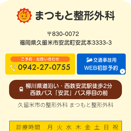
〒830-0072
福岡県久留米市安武町安武本3333-3
ご予約・お問い合わせ
交通事故用
0942-27-0755
WEB初診予約
柳川県道沿い・西鉄安武駅徒歩2分
西鉄バス「安武」バス停目の前
久留米市の整形外科 まつもと整形外科
診療時間
月
火
水
木
金
土
日
祝