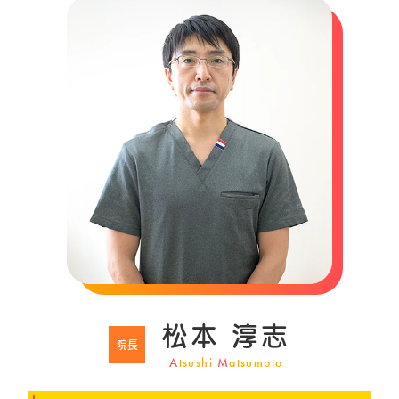
松本 淳志
院長
A
tsushi
M
atsumoto