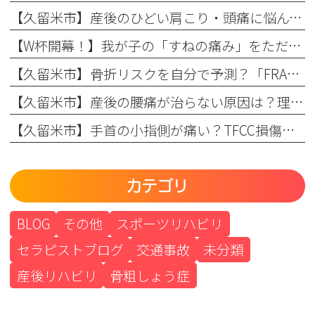
【久留米市】産後のひどい肩こり・頭痛に悩んでいませんか？理学療法士が教える根本原因とリハビリの重要性
【W杯開幕！】我が子の「すねの痛み」をただの成長痛で終わらせない
【久留米市】骨折リスクを自分で予測？「FRAX」の仕組みとまつもと整形外科での活用法
【久留米市】産後の腰痛が治らない原因は？理学療法士が教える骨盤ケアとリハビリの重要性
【久留米市】手首の小指側が痛い？TFCC損傷（三角線維軟骨複合体損傷）の正しい治療法とリハビリについて
カテゴリ
BLOG
その他
スポーツリハビリ
セラピストブログ
交通事故
未分類
産後リハビリ
骨粗しょう症