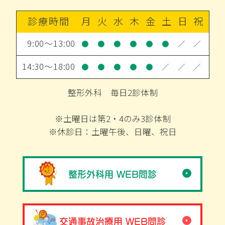
診療時間
月
火
水
木
金
土
日
祝
9:00～13:00
●
●
●
●
●
●
／
／
14:30～18:00
●
●
●
●
●
／
／
／
整形外科 毎日2診体制
※土曜日は第2・4のみ3診体制
※休診日：土曜午後、日曜、祝日
整形外科用 WEB問診
交通事故治療用 WEB問診