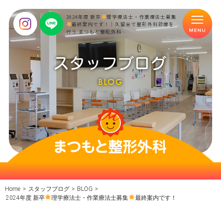
2024年度 新卒
理学療法士・作業療法士募集
最終案内です！｜久留米で整形外科診療を
行う まつもと整形外科
スタッフブログ
BLOG
Home
>
スタッフブログ
>
BLOG
>
2024年度 新卒
理学療法士・作業療法士募集
最終案内です！