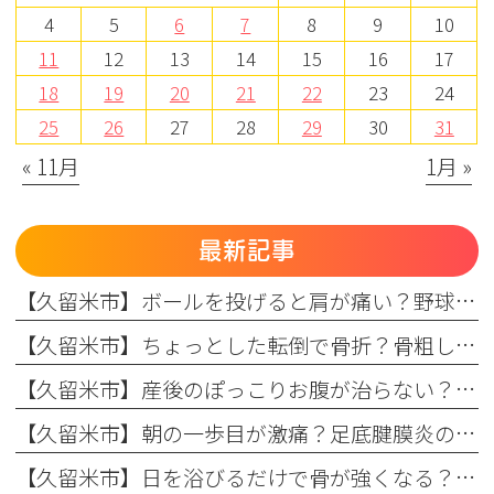
4
5
6
7
8
9
10
11
12
13
14
15
16
17
18
19
20
21
22
23
24
25
26
27
28
29
30
31
« 11月
1月 »
最新記事
【久留米市】ボールを投げると肩が痛い？野球肩の原因・症状とまつもと整形外科のリハビリ
【久留米市】ちょっとした転倒で骨折？骨粗しょう症と転倒予防の関係を理学療法士が解説！
【久留米市】産後のぽっこりお腹が治らない？原因と理学療法士が教える改善リハビリ
【久留米市】朝の一歩目が激痛？足底腱膜炎の原因・予防策と整形外科でのリハビリ治療を解説！
【久留米市】日を浴びるだけで骨が強くなる？骨粗しょう症予防に欠かせない日光浴の重要性とリハビリのコツ