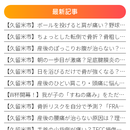
最新記事
【久留米市】ボールを投げると肩が痛い？野球肩の原因・症状とまつもと整形外科のリハビリ
【久留米市】ちょっとした転倒で骨折？骨粗しょう症と転倒予防の関係を理学療法士が解説！
【久留米市】産後のぽっこりお腹が治らない？原因と理学療法士が教える改善リハビリ
【久留米市】朝の一歩目が激痛？足底腱膜炎の原因・予防策と整形外科でのリハビリ治療を解説！
【久留米市】日を浴びるだけで骨が強くなる？骨粗しょう症予防に欠かせない日光浴の重要性とリハビリのコツ
【久留米市】産後のひどい肩こり・頭痛に悩んでいませんか？理学療法士が教える根本原因とリハビリの重要性
【W杯開幕！】我が子の「すねの痛み」をただの成長痛で終わらせない
【久留米市】骨折リスクを自分で予測？「FRAX」の仕組みとまつもと整形外科での活用法
【久留米市】産後の腰痛が治らない原因は？理学療法士が教える骨盤ケアとリハビリの重要性
【久留米市】手首の小指側が痛い？TFCC損傷（三角線維軟骨複合体損傷）の正しい治療法とリハビリについて