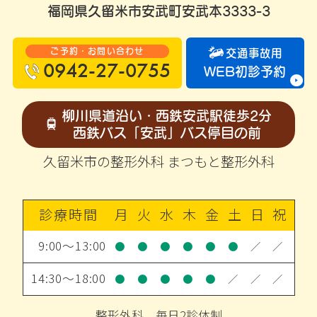
福岡県久留米市安武町安武本3333-3
ご予約・お問い合わせ
交通事故用
0942-27-0755
WEB初診予約
柳川県道沿い・西鉄安武駅徒歩2分
西鉄バス「安武」バス停目の前
久留米市の整形外科 まつもと整形外科
診療時間
月
火
水
木
金
土
日
祝
9:00～13:00
●
●
●
●
●
●
／
／
14:30～18:00
●
●
●
●
●
／
／
／
整形外科 毎日2診体制