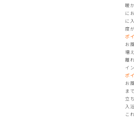
暖
に
に
度
ポ
お
増
離
イ
ポ
お
ま
立
入
こ