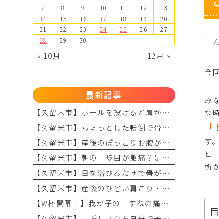
7
8
9
10
11
12
13
14
15
16
17
18
19
20
21
22
23
24
25
26
27
28
29
30
こ
« 10月
12月 »
今
最新記事
み
【久留米市】ボールを投げると肩が痛い？野球肩の原因・症状とまつもと整形外科のリハビリ
な
「
【久留米市】ちょっとした転倒で骨折？骨粗しょう症と転倒予防の関係を理学療法士が解説！
す
【久留米市】産後のぽっこりお腹が治らない？原因と理学療法士が教える改善リハビリ
ヒ
【久留米市】朝の一歩目が激痛？足底腱膜炎の原因・予防策と整形外科でのリハビリ治療を解説！
所
【久留米市】日を浴びるだけで骨が強くなる？骨粗しょう症予防に欠かせない日光浴の重要性とリハビリのコツ
【久留米市】産後のひどい肩こり・頭痛に悩んでいませんか？理学療法士が教える根本原因とリハビリの重要性
【W杯開幕！】我が子の「すねの痛み」をただの成長痛で終わらせない
【久留米市】骨折リスクを自分で予測？「FRAX」の仕組みとまつもと整形外科での活用法