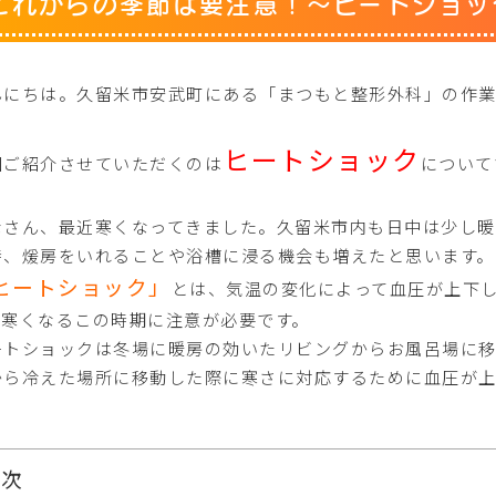
これからの季節は要注意！〜ヒートショッ
んにちは。久留米市安武町にある「まつもと整形外科」の作
ヒートショック
回ご紹介させていただくのは
について
なさん、最近寒くなってきました。久留米市内も日中は少し暖
時、煖房をいれることや浴槽に浸る機会も増えたと思います。
ヒートショック」
とは、気温の変化によって血圧が上下
。寒くなるこの時期に注意が必要です。
ートショックは冬場に暖房の効いたリビングからお風呂場に移
から冷えた場所に移動した際に寒さに対応するために血圧が上
目次