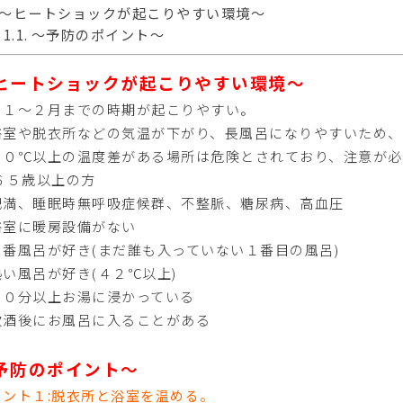
～ヒートショックが起こりやすい環境～
～予防のポイント～
ヒートショックが起こりやすい環境～
１１～２月までの時期が起こりやすい。
浴室や脱衣所などの気温が下がり、長風呂になりやすいため
１０℃以上の温度差がある場所は危険とされており、注意が必
６５歳以上の方
肥満、睡眠時無呼吸症候群、不整脈、糖尿病、高血圧
浴室に暖房設備がない
１番風呂が好き(まだ誰も入っていない１番目の風呂)
熱い風呂が好き(４２℃以上)
３０分以上お湯に浸かっている
飲酒後にお風呂に入ることがある
予防のポイント～
イント１:脱衣所と浴室を温める。