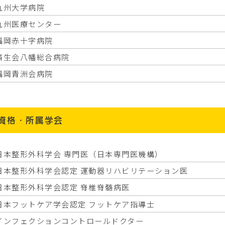
九州大学病院
九州医療センター
福岡赤十字病院
済生会八幡総合病院
福岡青洲会病院
資格・所属学会
日本整形外科学会 専門医（日本専門医機構）
日本整形外科学会認定 運動器リハビリテーション医
日本整形外科学会認定 脊椎脊髄病医
日本フットケア学会認定 フットケア指導士
インフェクションコントロールドクター