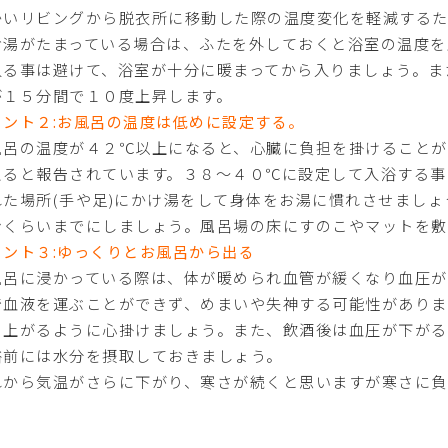
かいリビングから脱衣所に移動した際の温度変化を軽減する
お湯がたまっている場合は、ふたを外しておくと浴室の温度を
入る事は避けて、浴室が十分に暖まってから入りましょう。ま
が１５分間で１０度上昇します。
イント２:お風呂の温度は低めに設定する。
風呂の温度が４２℃以上になると、心臓に負担を掛けることが
えると報告されています。３８～４０℃に設定して入浴する事
れた場所(手や足)にかけ湯をして身体をお湯に慣れさせまし
ンくらいまでにしましょう。風呂場の床にすのこやマットを敷
イント３:ゆっくりとお風呂から出る
風呂に浸かっている際は、体が暖められ血管が緩くなり血圧が
で血液を運ぶことができず、めまいや失神する可能性がありま
ち上がるように心掛けましょう。また、飲酒後は血圧が下がる
浴前には水分を摂取しておきましょう。
れから気温がさらに下がり、寒さが続くと思いますが寒さに負