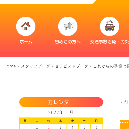
ホーム
初めての方へ
交通事故治療・労
Home
>
スタッフブログ
>
セラピストブログ
>
これからの季節は
« 
カレンダー
2022年11月
月
火
水
木
金
土
日
1
2
3
4
5
6