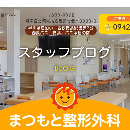
で整形外科
〒830-0072
ご予約・
福岡県久留米市安武町安武本3333-3
0942
柳川県道沿い・西鉄安武駅徒歩2分
西鉄バス「安武」バス停目の前
スタッフブログ
BLOG