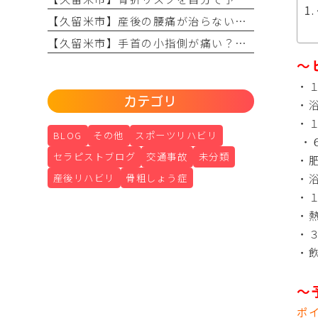
【久留米市】産後の腰痛が治らない原因は？理学療法士が教える骨盤ケアとリハビリの重要性
【久留米市】手首の小指側が痛い？TFCC損傷（三角線維軟骨複合体損傷）の正しい治療法とリハビリについて
～
・
カテゴリ
・
・
BLOG
その他
スポーツリハビリ
・
セラピストブログ
交通事故
未分類
・
産後リハビリ
骨粗しょう症
・
・
・
・
・
～
ポ