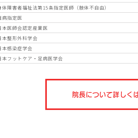
身体障害者福祉法第15条指定医師（肢体不自由）
難病指定医
日本医師会認定産業医
日本整形外科学会
日本感染症学会
日本フットケア・足病医学会
院長について
詳しく