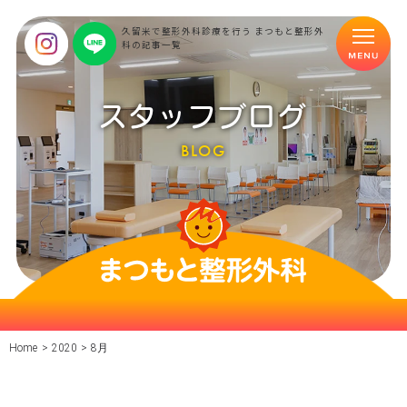
久留米で整形外科診療を行う まつもと整形外
科の記事一覧
スタッフブログ
BLOG
Home
>
2020
>
8月