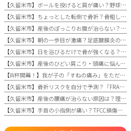
【久留米市】ボールを投げると肩が痛い？野球肩の原因・症状とまつもと整形外科のリハビリ
【久留米市】ちょっとした転倒で骨折？骨粗しょう症と転倒予防の関係を理学療法士が解説！
【久留米市】産後のぽっこりお腹が治らない？原因と理学療法士が教える改善リハビリ
【久留米市】朝の一歩目が激痛？足底腱膜炎の原因・予防策と整形外科でのリハビリ治療を解説！
【久留米市】日を浴びるだけで骨が強くなる？骨粗しょう症予防に欠かせない日光浴の重要性とリハビリのコツ
【久留米市】産後のひどい肩こり・頭痛に悩んでいませんか？理学療法士が教える根本原因とリハビリの重要性
【W杯開幕！】我が子の「すねの痛み」をただの成長痛で終わらせない
【久留米市】骨折リスクを自分で予測？「FRAX」の仕組みとまつもと整形外科での活用法
【久留米市】産後の腰痛が治らない原因は？理学療法士が教える骨盤ケアとリハビリの重要性
【久留米市】手首の小指側が痛い？TFCC損傷（三角線維軟骨複合体損傷）の正しい治療法とリハビリについて