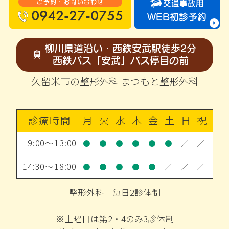
ご予約・お問い合わせ
交通事故用
0942-27-0755
WEB初診予約
柳川県道沿い・西鉄安武駅徒歩2分
西鉄バス「安武」バス停目の前
久留米市の整形外科 まつもと整形外科
診療時間
月
火
水
木
金
土
日
祝
9:00～13:00
●
●
●
●
●
●
／
／
14:30～18:00
●
●
●
●
●
／
／
／
整形外科 毎日2診体制
※土曜日は第2・4のみ3診体制