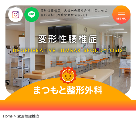
変形性腰椎症｜久留米の整形外科｜まつもと
整形外科【西鉄安武駅徒歩2分】
変形性腰椎症
DEGENERATIVE-LUMBAR-SPONDYLOSIS
Home
>
変形性腰椎症