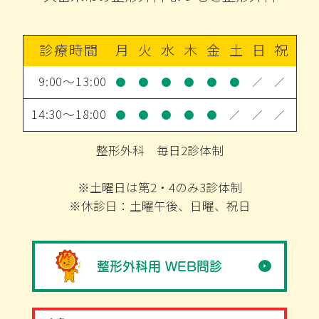
診療時間
月
火
水
木
金
土
日
祝
9:00～13:00
●
●
●
●
●
●
／
／
14:30～18:00
●
●
●
●
●
／
／
／
整形外科 毎日2診体制
※土曜日は第2・4のみ3診体制
※休診日：土曜午後、日曜、祝日
整形外科用 WEB問診