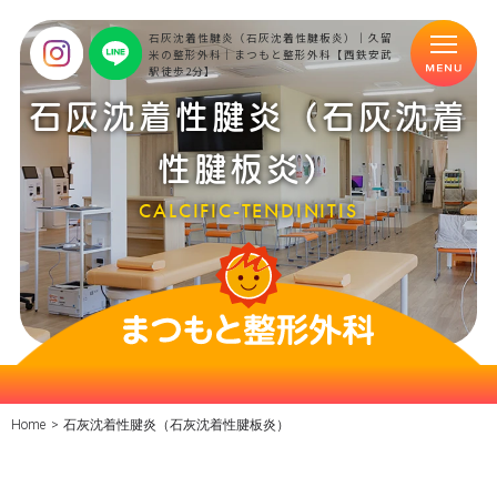
石灰沈着性腱炎（石灰沈着性腱板炎）｜久留
米の整形外科｜まつもと整形外科【西鉄安武
駅徒歩2分】
石灰沈着性腱炎（石灰沈着
性腱板炎）
CALCIFIC-TENDINITIS
Home
>
石灰沈着性腱炎（石灰沈着性腱板炎）