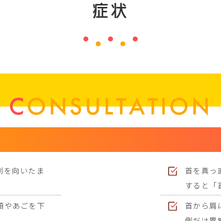
症状
CONSULTATION
側を向いたま
首を真っ
すると「
頭やあごを下
首から肩
側だけ異