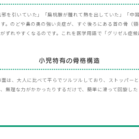
風邪を引いていた」「扁桃腺が腫れて熱を出していた」「中
ます。のどや鼻の奥の強い炎症が、すぐ後ろにある首の骨（頸
がずれやすくなるのです。これを医学用語で「グリゼル症候群（
小児特有の骨格構造
節面は、大人に比べて平らでツルツルしており、ストッパー
り、無理な力がかかったりするだけで、簡単に滑って回旋した