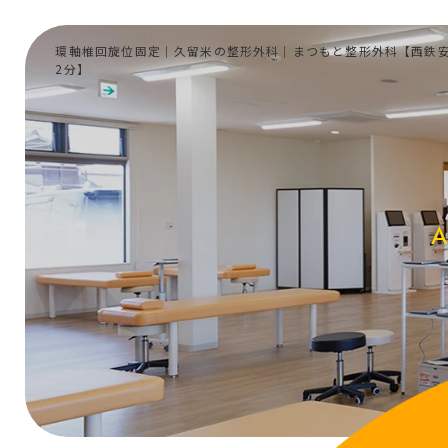
環軸椎回旋位固定｜久留米の整形外科｜まつもと整形外科【西鉄
2分】
A