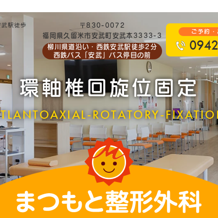
安武駅徒歩
〒830-0072
ご予約・
福岡県久留米市安武町安武本3333-3
0942
柳川県道沿い・西鉄安武駅徒歩2分
西鉄バス「安武」バス停目の前
環軸椎回旋位固定
TLANTOAXIAL-ROTATORY-FIXATI